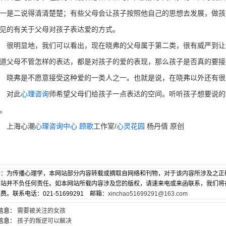
一是二说得清清楚楚；有些父母会让孩子按照他自己的思想去发展，做孩
见的有关于父母对孩子表达爱的方式。
明显地，我们可以看出，现在晓弗的父母属于第二类，很有威严到让
道父母不管怎样的表达，都是对孩子的爱的表现，那么孩子是否真的要接
弗是不愿意接受这种爱的一类人之一。也就是说，在晓弗以外还有很
对此
心理咨询
师希望父母们给孩子一点表达的空间。听听孩子想要说的
。
上海心潮
心理咨询中心
顾歌
工作室/
心灵花园
杨丹倩 原创
明
：为传播心理学，本网站部分内容转载或摘取自网络和刊物，对于该内容所涉及之正
网站并不负任何责任。如本网站所载内容涉及您的版权，请速来电或来函联系，我们将
费。联系电话：021-51699291 邮箱：
xinchao51699291@163.com
信息：
需要被关注的女孩
信息：
孩子的叛逆可以解决