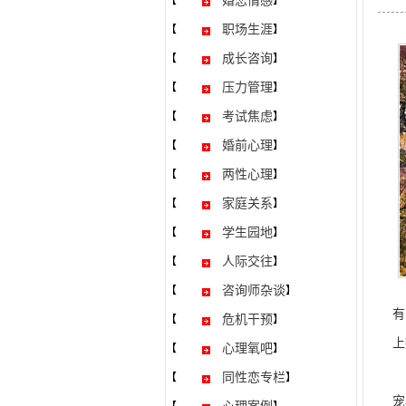
婚恋情感
【
】
职场生涯
【
】
成长咨询
【
】
压力管理
【
】
考试焦虑
【
】
婚前心理
【
】
两性心理
【
】
家庭关系
【
】
学生园地
【
】
人际交往
【
】
咨询师杂谈
【
】
有
危机干预
【
】
上
心理氧吧
【
】
父
同性恋专栏
【
】
宠