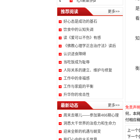
心理案例
【
】
是
推荐阅读
更多>>
看
好心态是成功的基石
很
饮食中的认知失调
读《爱可以不伤》有感
知
《佛教心理学正念治疗法》读后
晓
认识进食障碍
当吃饭成为耻辱
衡
人际关系的建立、维护与修复
工作中的幸福感
工作与家庭的平衡
升华你的攻击性
最新动态
更多>>
免责声
何，本
周末去哪儿——参加第466期心理
付相应稿
洞悉大千世界的治愈力和生命力
上一个
迎来全新的机遇与蜕变
下一个
我们心中的大千世界