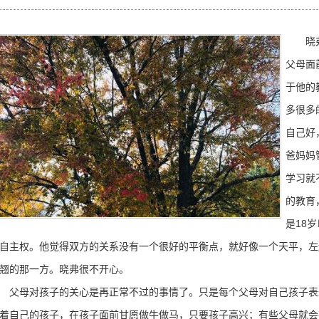
晓弗是
父母面
于他的
多很多
自己好
爸妈妈
学习就
的教育
是18
自主权。他觉得双方的关系没有一个很好的平衡点，就好像一个天平，左
翘的那一方。晓弗很不开心。
母对孩子的关心是再正常不过的事情了。只是每个父母对自己孩子表
着自己的孩子，在孩子面前甘愿做牛做马，只要孩子高兴；有些父母就会