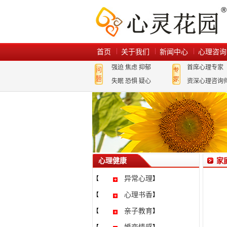
首页
关于我们
新闻中心
心理咨询
强迫
焦虑
抑郁
首席心理专家
失眠
恐惧
疑心
资深心理咨询
心理健康
家
异常心理
【
】
心理书香
【
】
亲子教育
【
】