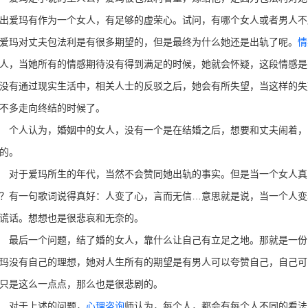
出爱玛有作为一个女人，有足够的虚荣心。试问，有哪个女人或者男人不
爱玛对丈夫包法利是有很多期望的，但是最终为什么她还是出轨了呢。
情
人，当她所有的情感期待没有得到满足的时候，她就会怀疑，这段情感是
没有通过现实生活中，相关人士的反驳之后，她会有所失望，当这样的失
不多走向终结的时候了。
人认为，婚姻中的女人，没有一个是在结婚之后，想要和丈夫闹着，
的。
于爱玛所生的年代，当然不会赞同她出轨的事实。但是当一个女人真
？有一句歌词说得真好：人变了心，言而无信…意思就是说，当一个人变
谎话。想想也是很悲哀和无奈的。
后一个问题，结了婚的女人，靠什么让自己有立足之地。那就是一份
玛没有自己的理想，她对人生所有的期望是有男人可以夸赞自己，自己可
只是这么一点点，那么也是很悲剧的。
对于上述的问题，
心理咨询
师认为，每个人，都会有每个人不同的看法