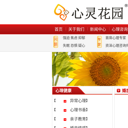
首页
关于我们
新闻中心
心理咨询
强迫
焦虑
抑郁
首席心理专家
失眠
恐惧
疑心
资深心理咨询
心理健康
婚
异常心理
【
】
心理书香
【
】
亲子教育
【
】