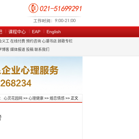
吧
课程中心
EAP
English
会义工
在线付费
预约咨询
心潮书店
顾歌专栏
学博客
媒体报道
投稿
联系我们
：
心灵花园网
>>
心理健康
>>
婚恋情感
>> 正文
考