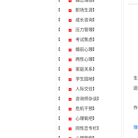
婚恋情感
【
】
职场生涯
【
】
成长咨询
【
】
压力管理
【
】
考试焦虑
【
】
婚前心理
【
】
两性心理
【
】
《
家庭关系
【
】
生
学生园地
【
】
迫
人际交往
【
】
一
咨询师杂谈
【
】
作
危机干预
【
】
通
心理氧吧
【
】
理
同性恋专栏
【
】
爱