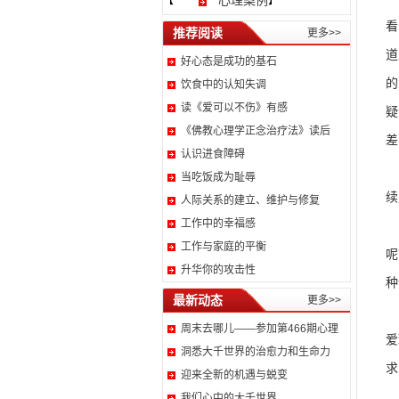
心理案例
【
】
看
推荐阅读
更多>>
道
好心态是成功的基石
的
饮食中的认知失调
读《爱可以不伤》有感
疑
《佛教心理学正念治疗法》读后
差
认识进食障碍
个
当吃饭成为耻辱
续
人际关系的建立、维护与修复
工作中的幸福感
对
工作与家庭的平衡
呢
升华你的攻击性
种
最新动态
更多>>
最
周末去哪儿——参加第466期心理
爱
洞悉大千世界的治愈力和生命力
求
迎来全新的机遇与蜕变
我们心中的大千世界