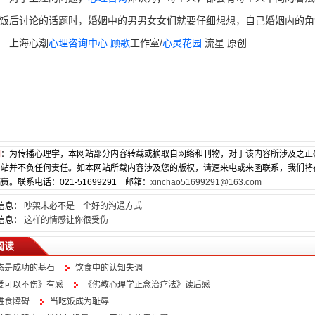
饭后讨论的话题时，婚姻中的男男女女们就要仔细想想，自己婚姻内的角
上海心潮
心理咨询中心
顾歌
工作室/
心灵花园
流星 原创
明
：为传播心理学，本网站部分内容转载或摘取自网络和刊物，对于该内容所涉及之正
网站并不负任何责任。如本网站所载内容涉及您的版权，请速来电或来函联系，我们将
费。联系电话：021-51699291 邮箱：
xinchao51699291@163.com
信息：
吵架未必不是一个好的沟通方式
信息：
这样的情感让你很受伤
阅读
态是成功的基石
饮食中的认知失调
爱可以不伤》有感
《佛教心理学正念治疗法》读后感
进食障碍
当吃饭成为耻辱