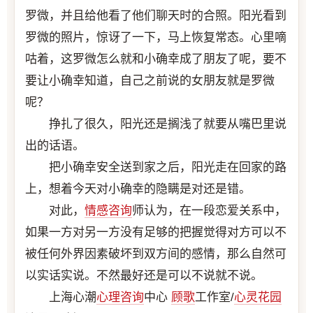
罗微，并且给他看了他们聊天时的合照。阳光看到
罗微的照片，惊讶了一下，马上恢复常态。心里嘀
咕着，这罗微怎么就和小确幸成了朋友了呢，要不
要让小确幸知道，自己之前说的女朋友就是罗微
呢？
挣扎了很久，阳光还是搁浅了就要从嘴巴里说
出的话语。
把小确幸安全送到家之后，阳光走在回家的路
上，想着今天对小确幸的隐瞒是对还是错。
对此，
情感咨询
师认为，在一段恋爱关系中，
如果一方对另一方没有足够的把握觉得对方可以不
被任何外界因素破坏到双方间的感情，那么自然可
以实话实说。不然最好还是可以不说就不说。
上海心潮
心理咨询
中心
顾歌
工作室/
心灵花园