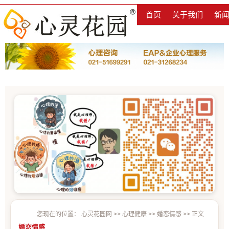
首页
关于我们
新
您现在的位置：
心灵花园网
>>
心理健康
>>
婚恋情感
>> 正文
婚恋情感