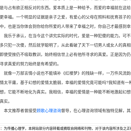
是与占有欲正相反对的东西。爱本质上是一种给予，而爱的幸福就在这给
更幸福。一个明显的证据是亲子之爱，有爱心的父母在照料和抚育孩子的
中，也是当你体会到你给你所爱的人带来了幸福之时，你自己才最感到幸
乐于承认，在当今这个讲究实际的时代，爱是一种犯傻的能力。可不
多只犯一次傻，然后就学聪明了，从此看破了天下一切男人或女人的真相
即使受挫仍不吸取教训，始终相信世上必有他所寻求的真爱。正是因为仍
寻求真爱的努力始终是有希望的。
像一万部言情小说也不能填补《红楼梦》的残缺一样，一万件风流韵
情太平庸，基于幻想的爱情太脆弱，幸福的爱情究竟可能吗?我知道有一
想，它能不断地化为真实。我相信，幸福的爱情是一种能不断地激起幻想
真实。
本文推荐者曾接受
顾歌
心理咨询
督导，在心理咨询领域有独特见解，其
明
：为传播心理学，本网站部分内容转载或摘取自网络和刊物，对于该内容所涉及之正