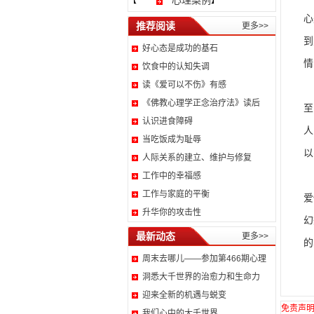
心理案例
【
】
心
推荐阅读
更多>>
到
好心态是成功的基石
情
饮食中的认知失调
读《爱可以不伤》有感
我
《佛教心理学正念治疗法》读后
至
认识进食障碍
人
当吃饭成为耻辱
以
人际关系的建立、维护与修复
就
工作中的幸福感
工作与家庭的平衡
爱
升华你的攻击性
幻
最新动态
更多>>
的
周末去哪儿——参加第466期心理
洞悉大千世界的治愈力和生命力
迎来全新的机遇与蜕变
免责声
我们心中的大千世界