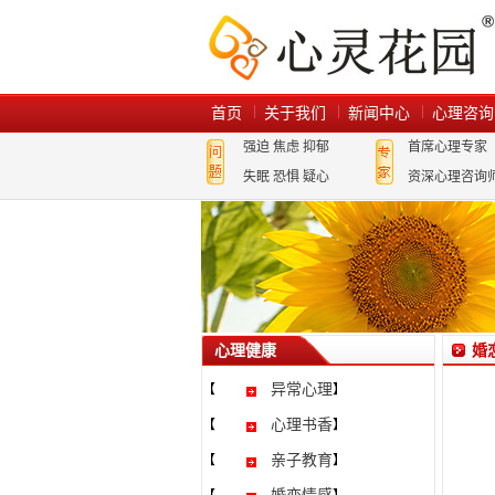
首页
关于我们
新闻中心
心理咨询
强迫
焦虑
抑郁
首席心理专家
失眠
恐惧
疑心
资深心理咨询
心理健康
婚
异常心理
【
】
心理书香
【
】
亲子教育
【
】