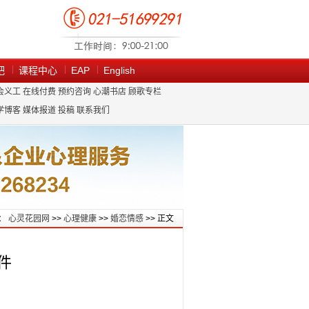
吧
课程中心
EAP
English
会义工
在线付费
预约咨询
心潮书店
顾歌专栏
学博客
媒体报道
投稿
联系我们
：
心灵花园网
>>
心理健康
>>
婚恋情感
>> 正文
件