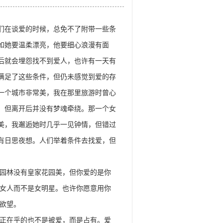
谈爱的时候，总免不了附带一些条
如她要温柔漂亮，他要细心浪漫有面
后就会埋怨找不到爱人，也许有一天有
满足了这些条件，但仍未感觉到爱的存
一个城市非常美，我在那里旅游时曾心
，但离开后并没有梦魂牵绕。那一个女
美，我邂逅她时几乎一见钟情，但错过
有日思夜想。人们举着条件去找爱，但
园林没有皇家花园美，但你爱的是你
女人而不是女明星。也许你愿意用你
欲望。
正在乎的也不是被爱，而是占有。爱