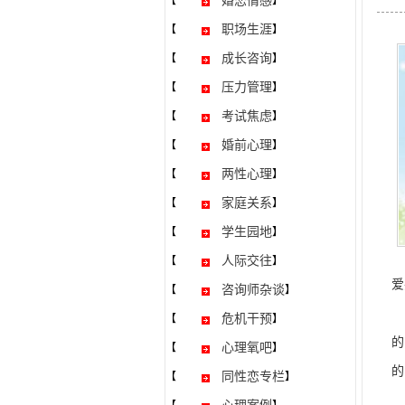
婚恋情感
【
】
职场生涯
【
】
成长咨询
【
】
压力管理
【
】
考试焦虑
【
】
婚前心理
【
】
两性心理
【
】
家庭关系
【
】
学生园地
【
】
人际交往
【
】
爱
咨询师杂谈
【
】
爱
危机干预
【
】
的
心理氧吧
【
】
的
同性恋专栏
【
】
一