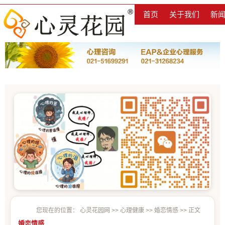
首页
关于我们
新
您现在的位置：
心灵花园网
>>
心理健康
>>
婚恋情感
>> 正文
婚恋情感