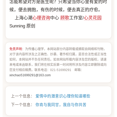
怎能希望对方是医生呢？只希望当你心里有爱的时
候，便去拥抱，有伤的时候，便去真正的疗愈。
上海心潮
心理咨询
中心
顾歌
工作室/
心灵花园
Sunning 原创
免责声明
：为传播心理学，本网站部分内容转载或摘取自网络和刊物，
对于该内容所涉及之正确性、抄袭、著作权归属，是否合法性或正当性
如何，本网站并不负任何责任。如本网站所载内容涉及您的版权，请速
来电或来函联系，我们将在核实后第一时间将所涉及内容立即删除或向
您支付相应稿费。联系电话：021-51699291 邮箱：
xinchao51699291@163.com
上一个信息：
爱情中的潜意识心理你知道哪些
下一个信息：
你肯与我同甘，我自与你共苦