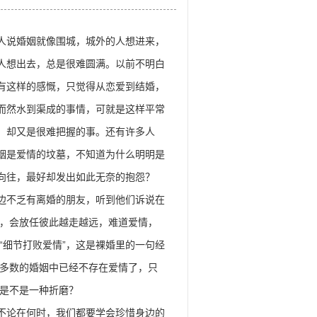
婚姻就像围城，城外的人想进来，
人想出去，总是很难圆满。以前不明白
有这样的感慨，只觉得从恋爱到结婚，
而然水到渠成的事情，可就是这样平常
，却又是很难把握的事。还有许多人
姻是爱情的坟墓，不知道为什么明明是
向往，最好却发出如此无奈的抱怨？
乏有离婚的朋友，听到他们诉说在
，会放任彼此越走越远，难道爱情，
“细节打败爱情”，这是裸婚里的一句经
多数的婚姻中已经不存在爱情了，只
是不是一种折磨？
不论在何时，我们都要学会珍惜身边的