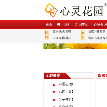
首页
关于我们
新闻中心
心理咨询
强迫
焦虑
抑郁
首席心理专家
失眠
恐惧
疑心
资深心理咨询
心理健康
婚
异常心理
【
】
心理书香
【
】
亲子教育
【
】