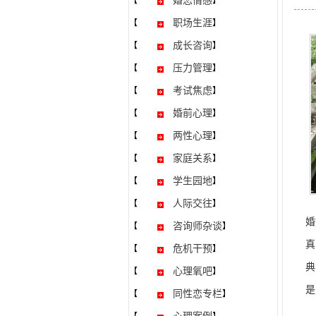
婚恋情感
【
】
职场生涯
【
】
成长咨询
【
】
压力管理
【
】
考试焦虑
【
】
婚前心理
【
】
两性心理
【
】
家庭关系
【
】
学生园地
【
】
人际交往
【
】
婚
咨询师杂谈
【
】
真
危机干预
【
】
典
心理氧吧
【
】
是
同性恋专栏
【
】
其