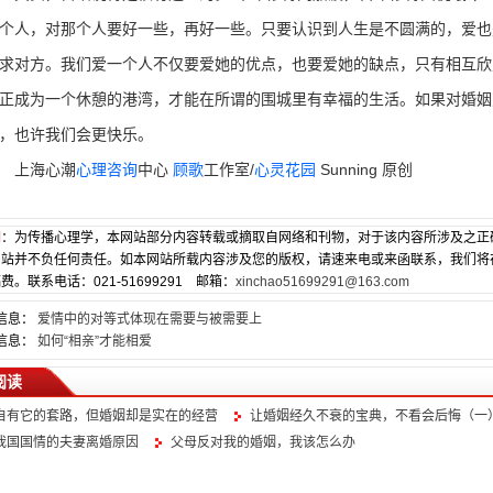
个人，对那个人要好一些，再好一些。只要认识到人生是不圆满的，爱也
求对方。我们爱一个人不仅要爱她的优点，也要爱她的缺点，只有相互欣
正成为一个休憩的港湾，才能在所谓的围城里有幸福的生活。如果对婚姻
，也许我们会更快乐。
上海心潮
心理咨询
中心
顾歌
工作室/
心灵花园
Sunning 原创
明
：为传播心理学，本网站部分内容转载或摘取自网络和刊物，对于该内容所涉及之正
网站并不负任何责任。如本网站所载内容涉及您的版权，请速来电或来函联系，我们将
费。联系电话：021-51699291 邮箱：
xinchao51699291@163.com
信息：
爱情中的对等式体现在需要与被需要上
信息：
如何“相亲”才能相爱
阅读
自有它的套路，但婚姻却是实在的经营
让婚姻经久不衰的宝典，不看会后悔（一
我国国情的夫妻离婚原因
父母反对我的婚姻，我该怎么办