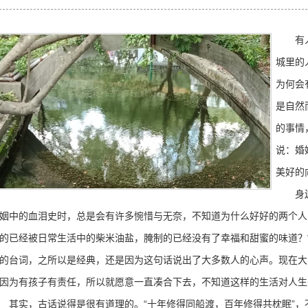
有人说
城里的
为何会
是自然
的事情
说：婚
美好的
身边不
姻中的血泪史时，总是会有许多惋惜与无奈，不知道为什么好好的两个人
的已经被日常生活中的柴米油盐，腌制的已经没有了幸福和甜蜜的味道？
的台词，之所以是经典，还是因为这句话说出了大多数人的心声。现在大
因为有孩子有责任，所以就愿意一直凑合下去，不知道这样的生活对人生
实，古话说得是很有道理的。“十年修得同船渡，百年修得共枕眠”，