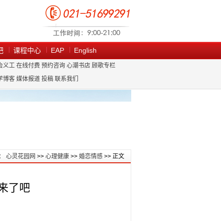
吧
课程中心
EAP
English
会义工
在线付费
预约咨询
心潮书店
顾歌专栏
学博客
媒体报道
投稿
联系我们
：
心灵花园网
>>
心理健康
>>
婚恋情感
>> 正文
来了吧