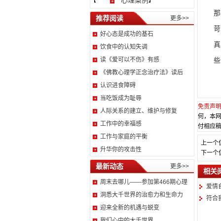
心理案例
【
】
那
推荐阅读
更多>>
苛
好心态是成功的基石
真
饮食中的认知失调
读《爱可以不伤》有感
些
《佛教心理学正念治疗法》读后
认识进食障碍
当吃饭成为耻辱
免责声
人际关系的建立、维护与修复
何，本
工作中的幸福感
付相应稿
工作与家庭的平衡
上一个
升华你的攻击性
下一个
最新动态
更多>>
相关
周末去哪儿——参加第466期心理
爱情
洞悉大千世界的治愈力和生命力
符合
迎来全新的机遇与蜕变
我们心中的大千世界