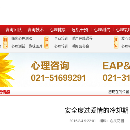
咨询团队
咨询技术
心理健康
危机干预
心理测试
心理氧
临床心理测验
企业培训
潮声在线课程
爱心
师
心理测试
趣味图片
心理培训
潮阅品书会
心理
恋情感
您现在的位置
安全度过爱情的冷却期
2016/8/4 9:22:01 编辑：心灵花园