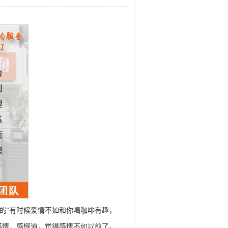
“有时候爱情不如和你喝咖啡有趣，
感情，感慨道，觉得感情不如以前了。