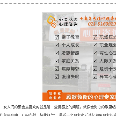
人间的聚会最喜欢的就是聊一些情感上的问题。就像金海心的歌里唱的
们总是聊聊，互相安慰，彼此打气”。最近一个朋友小延谈起和男朋友的