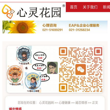
首页
关于我们
新
您现在的位置：
心灵花园网
>>
心理健康
>>
婚恋情感
>> 正文
婚恋情感