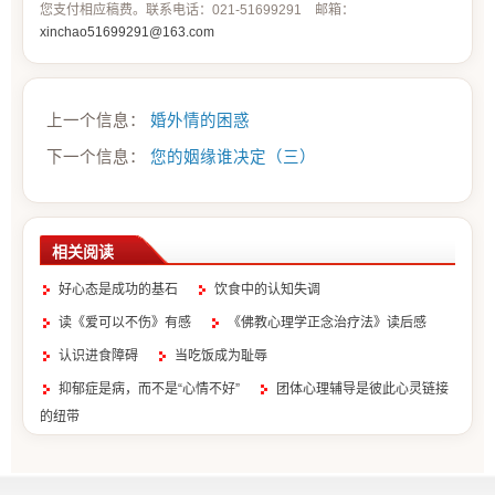
您支付相应稿费。联系电话：021-51699291 邮箱：
xinchao51699291@163.com
上一个信息：
婚外情的困惑
下一个信息：
您的姻缘谁决定（三）
相关阅读
好心态是成功的基石
饮食中的认知失调
读《爱可以不伤》有感
《佛教心理学正念治疗法》读后感
认识进食障碍
当吃饭成为耻辱
抑郁症是病，而不是“心情不好”
团体心理辅导是彼此心灵链接
的纽带
生活中的认知失调
对人际关系颇看重