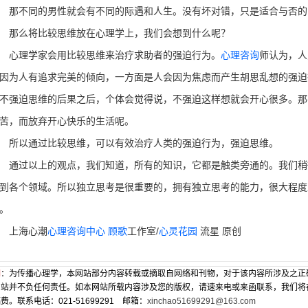
不同的男性就会有不同的际遇和人生。没有坏对错，只是适合与否的
那么将比较思维放在心理学上，我们会想到什么呢？
心理学家会用比较思维来治疗求助者的强迫行为。
心理咨询
师认为，人
因为人有追求完美的倾向，一方面是人会因为焦虑而产生胡思乱想的强迫
不强迫思维的后果之后，个体会觉得说，不强迫这样想就会开心很多。那
苦，而放弃开心快乐的生活呢。
以通过比较思维，可以有效治疗人类的强迫行为，强迫思维。
过以上的观点，我们知道，所有的知识，它都是触类旁通的。我们稍
到各个领域。所以独立思考是很重要的，拥有独立思考的能力，很大程度
。
上海心潮
心理咨询中心
顾歌
工作室/
心灵花园
流星 原创
明
：为传播心理学，本网站部分内容转载或摘取自网络和刊物，对于该内容所涉及之正
网站并不负任何责任。如本网站所载内容涉及您的版权，请速来电或来函联系，我们将
费。联系电话：021-51699291 邮箱：
xinchao51699291@163.com