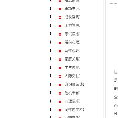
婚恋情感
【
】
职场生涯
【
】
成长咨询
【
】
压力管理
【
】
考试焦虑
【
】
婚前心理
【
】
两性心理
【
】
家庭关系
【
】
说
学生园地
【
】
思
人际交往
【
】
是
咨询师杂谈
【
】
的
危机干预
【
】
全
心理氧吧
【
】
态
同性恋专栏
【
】
性