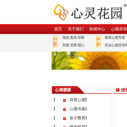
首页
关于我们
新闻中心
心理咨询
强迫
焦虑
抑郁
首席心理专家
失眠
恐惧
疑心
资深心理咨询
心理健康
成
异常心理
【
】
心理书香
【
】
亲子教育
【
】