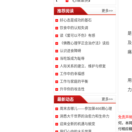
心理案例
【
】
那
推荐阅读
更多>>
好心态是成功的基石
饮食中的认知失调
是
读《爱可以不伤》有感
及
《佛教心理学正念治疗法》读后
认识进食障碍
痛
当吃饭成为耻辱
所
人际关系的建立、维护与修复
通
工作中的幸福感
用
工作与家庭的平衡
力
升华你的攻击性
最新动态
更多>>
周末去哪儿——参加第466期心理
洞悉大千世界的治愈力和生命力
免责声
何，本
迎来全新的机遇与蜕变
付相应稿
我们心中的大千世界