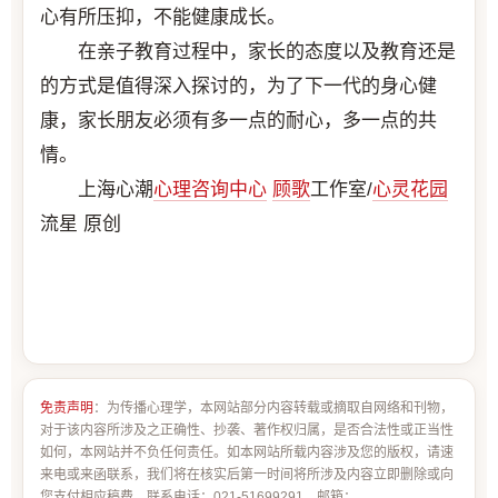
心有所压抑，不能健康成长。
在亲子教育过程中，家长的态度以及教育还是
的方式是值得深入探讨的，为了下一代的身心健
康，家长朋友必须有多一点的耐心，多一点的共
情。
上海心潮
心理咨询中心
顾歌
工作室/
心灵花园
流星 原创
免责声明
：为传播心理学，本网站部分内容转载或摘取自网络和刊物，
对于该内容所涉及之正确性、抄袭、著作权归属，是否合法性或正当性
如何，本网站并不负任何责任。如本网站所载内容涉及您的版权，请速
来电或来函联系，我们将在核实后第一时间将所涉及内容立即删除或向
您支付相应稿费。联系电话：021-51699291 邮箱：