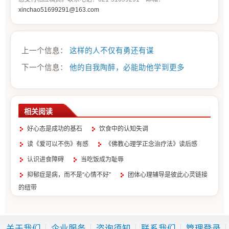
xinchao51699291@163.com
上一个信息：
这样的人不仅有勇还有谋
下一个信息：
他的自我陶醉，必能助他学到更多
相关阅读
好心态是成功的基石
饮食中的认知失调
读《爱可以不伤》有感
《佛教心理学正念治疗法》读后感
认识进食障碍
当吃饭成为耻辱
抑郁症是病，而不是“心情不好”
团体心理辅导是彼此心灵链接
的纽带
生活中的认知失调
对人际关系颇看重
关于我们
企业服务
咨询须知
联系我们
管理登录