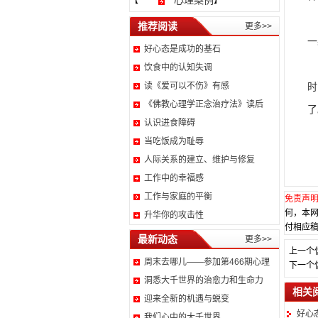
心理案例
【
】
当
推荐阅读
更多>>
一
好心态是成功的基石
良
饮食中的认知失调
读《爱可以不伤》有感
时
《佛教心理学正念治疗法》读后
了
认识进食障碍
总
当吃饭成为耻辱
人际关系的建立、维护与修复
工作中的幸福感
工作与家庭的平衡
免责声
何，本
升华你的攻击性
付相应稿
最新动态
更多>>
上一个
周末去哪儿——参加第466期心理
下一个
洞悉大千世界的治愈力和生命力
相关
迎来全新的机遇与蜕变
好心
我们心中的大千世界