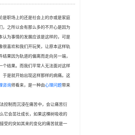
职场上的还是社会上的亦或是家庭
们，之所以会有那么多的不开心是因为
本认为事情的发展应该是这样的，可是
像很喜欢和我们开玩笑，让原本这样轨
件结果因为轨道的偏离而走向另一端，
一个结果。而我们平常人无法面对这样
，于是就开始出现这样那样的病痛。这
理咨询
师看来，是一种由
心理问题
带来
法控制而沉浸在痛苦中，会让痛苦衍
么它会茁壮成长，如果这棵树吸收的
接受的突如其来的变化的痛苦就是一