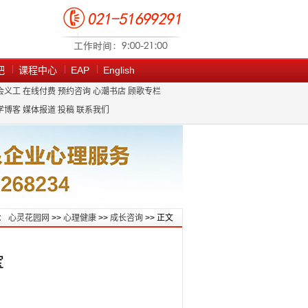
吧
课程中心
EAP
English
会义工
在线付费
预约咨询
心潮书店
顾歌专栏
学博客
媒体报道
投稿
联系我们
：
心灵花园网
>>
心理健康
>>
成长咨询
>> 正文
宝