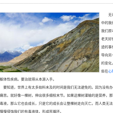
无论是
中的我
我们原
老天好
迹的事
导向另
的变化
些在
心
躯体性疾病。要治就得从本源入手。
知道，世界上有太多始料未及的时间是我们无法避免的。因为没有办
痛苦。就好像一棵树，伸出很多细枝末节。如果这棵树灌输的是营养，那
毒液，那么它也会成长，只是它的成长会让整棵树走向灭亡。而人类无法
慢慢侵蚀我们的有毒液体，形成死循环。