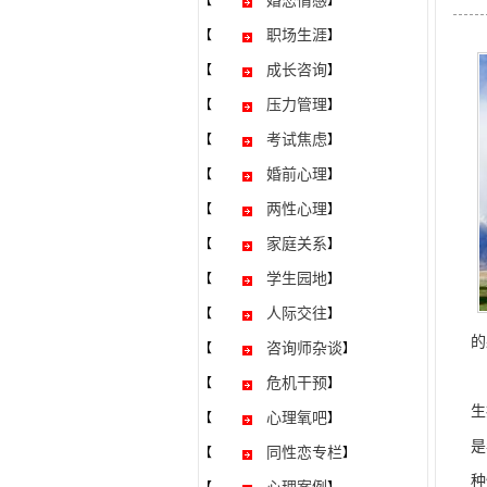
婚恋情感
【
】
职场生涯
【
】
成长咨询
【
】
压力管理
【
】
考试焦虑
【
】
婚前心理
【
】
两性心理
【
】
家庭关系
【
】
学生园地
【
】
人际交往
【
】
的
咨询师杂谈
【
】
要
危机干预
【
】
生
心理氧吧
【
】
是
同性恋专栏
【
】
种