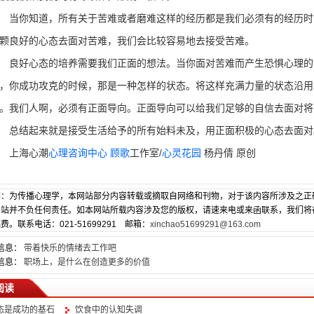
你知道，所有关于苦难或者磨难这样的经历都是我们必须有的经历时
颗良好的心态去面对苦难，我们会比较容易地去接受苦难。
好心态的培养需要我们正面的想法。当你面对苦难而产生恐惧心理的
，你成功攻克的时候，那是一种怎样的状态。将这样充满力量的状态沿用
。我们人啊，必须有正面导向。正面导向可以给我们足够的自信去面对将
结起来就是接受生活给予的所有始料未及，用正面积极的心态去面对
上海心潮
心理咨询中心
顾歌
工作室/
心灵花园
杨丹倩 原创
明
：为传播心理学，本网站部分内容转载或摘取自网络和刊物，对于该内容所涉及之正
网站并不负任何责任。如本网站所载内容涉及您的版权，请速来电或来函联系，我们将
费。联系电话：021-51699291 邮箱：
xinchao51699291@163.com
信息：
带着快乐的情绪去工作吧
信息：
职场上，是什么在创造更多的价值
阅读
态是成功的基石
饮食中的认知失调