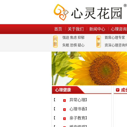
首页
关于我们
新闻中心
心理咨询
强迫
焦虑
抑郁
首席心理专家
失眠
恐惧
疑心
资深心理咨询
心理健康
成
异常心理
【
】
心理书香
【
】
亲子教育
【
】